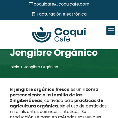
coquicafe@coquicafe.com
Facturación electrónica
Jengibre Orgánico
>
Inicio
Jengibre Orgánico
El
jengibre orgánico fresco
es un
rizoma
perteneciente a la familia de las
Zingiberáceas
, cultivado bajo
prácticas de
agricultura orgánica
, sin el uso de pesticidas
ni fertilizantes químicos sintéticos. Su
producción se basa en métodos sostenibles